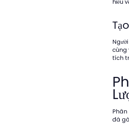
hiểu 
Tạo
Người
cùng 
tích t
Ph
Lư
Phân 
đá gà