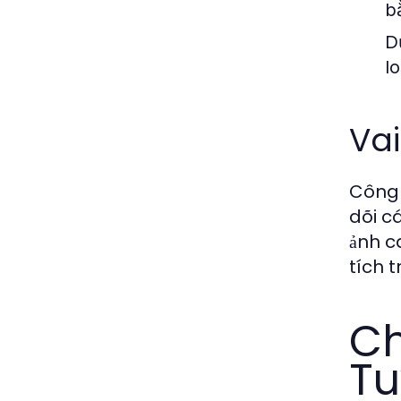
b
D
lo
Vai
Công 
dõi cá
ảnh c
tích 
Ch
Tu