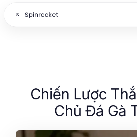
Spinrocket
S
Chiến Lược Thắ
Chủ Đá Gà T