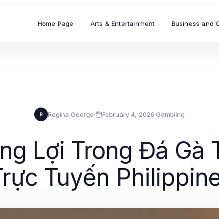
Home Page
Arts & Entertainment
Business and 
Regina George
·
February 4, 2026
·
Gambling
R
ng Lợi Trong Đá Gà 
rực Tuyến Philippi